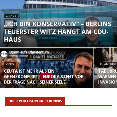
GRINGE
„ICH BIN KONSERVATIV“ – BERLINS
TEUERSTER WITZ HÄNGT AM CDU-
HAUS
VIDEO
ISLAMISIER
CEUTA IST MEHR ALS EIN
TABUBRU
GRENZKONFLIKT – EUROPA STEHT VOR
WARNEN 
DER FRAGE NACH SEINER SEELE
INVASIO
ÜBER PHILOSOPHIA PERENNIS