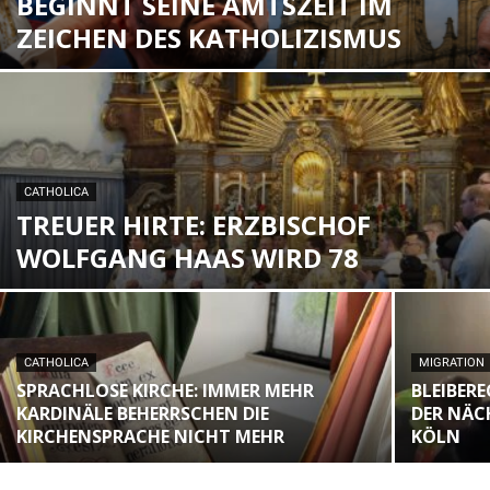
BEGINNT SEINE AMTSZEIT IM
ZEICHEN DES KATHOLIZISMUS
CATHOLICA
TREUER HIRTE: ERZBISCHOF
WOLFGANG HAAS WIRD 78
CATHOLICA
MIGRATION
SPRACHLOSE KIRCHE: IMMER MEHR
BLEIBER
KARDINÄLE BEHERRSCHEN DIE
DER NÄC
KIRCHENSPRACHE NICHT MEHR
KÖLN