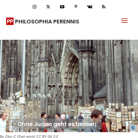
PHILOSOPHIA PERENNIS
Ohne Juden geht es besser!
By Ziko-C (Own work) CC BY-SA 3.0