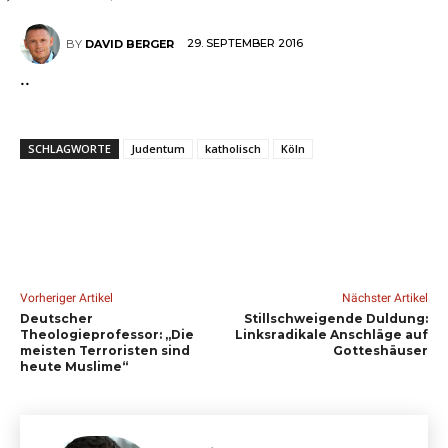
29. SEPTEMBER 2016
BY
DAVID BERGER
..
SCHLAGWORTE
Judentum
katholisch
Köln
Vorheriger Artikel
Nächster Artikel
Deutscher
Stillschweigende Duldung:
Theologieprofessor: „Die
Linksradikale Anschläge auf
meisten Terroristen sind
Gotteshäuser
heute Muslime“