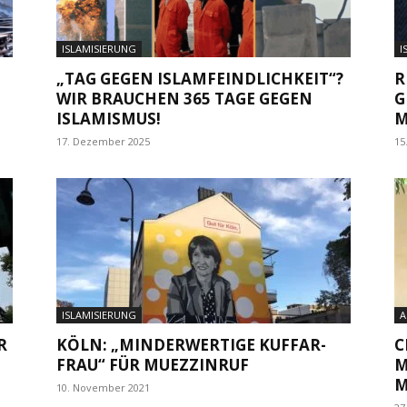
ISLAMISIERUNG
I
„TAG GEGEN ISLAMFEINDLICHKEIT“?
R
WIR BRAUCHEN 365 TAGE GEGEN
G
ISLAMISMUS!
M
17. Dezember 2025
15
ISLAMISIERUNG
A
R
KÖLN: „MINDERWERTIGE KUFFAR-
C
FRAU“ FÜR MUEZZINRUF
M
M
10. November 2021