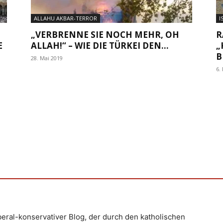
ALLAHU AKBAR-TERROR
I
„VERBRENNE SIE NOCH MEHR, OH
R
E
ALLAH!“ – WIE DIE TÜRKEI DEN...
„
B
28. Mai 2019
6.
iberal-konservativer Blog, der durch den katholischen