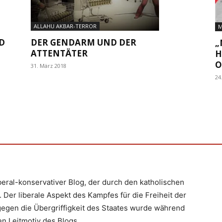
ALLAHU AKBAR-TERROR
M
DER GENDARM UND DER
D
„
ATTENTÄTER
H
O
31. März 2018
24
iberal-konservativer Blog, der durch den katholischen
 Der liberale Aspekt des Kampfes für die Freiheit der
egen die Übergriffigkeit des Staates wurde während
n Leitmotiv des Blogs.