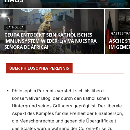
CATHOLICA
CEUTA ENTDECKT SEIN KATHOLISCHES
GASTBEITR
IMMUNSYSTEM WIEDER: „¡VIVA NUESTRA
ASCHE S
SEÑORA DE ÁFRICA!“
IM GEME
ÜBER PHILOSOPHIA PERENNIS
Philosophia Perennis versteht sich als liberal-
konservativer Blog, der durch den katholischen
Hintergrund seines Gründers geprägt ist. Der liberale
Aspekt des Kampfes für die Freiheit der Einzelperson,
die Menschenrechte und gegen die Übergriffigkeit
des Staates wurde während der Corona-Krise zu