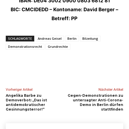
IBAN: DE04 3002 0900 0803 6812 81
BIC: CMCIDEDD – Kontoname: David Berger –
Betreff: PP
SCHLAGWORTE
Andreas Geisel
Berlin
Bilzeitung
Demonstrationsrecht
Grundrechte
Vorheriger Artikel
Nächster Artikel
Angelika Barbe zu
Gegen-Demonstrationen zu
Demoverbot: „Das ist
untersagter Anti-Corona-
antidemokratischer
Demo in Berlin dürfen
Gesinnungsterror!“
stattfinden