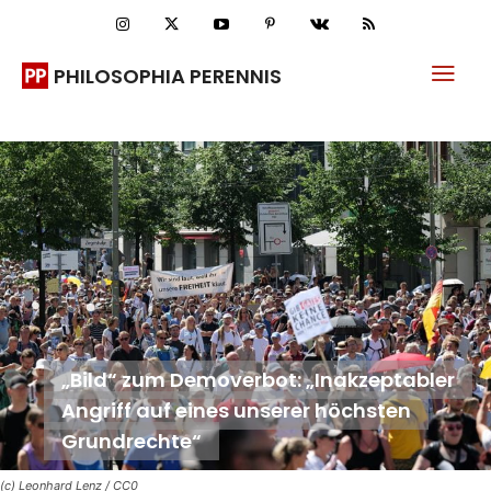
PHILOSOPHIA PERENNIS
„Bild“ zum Demoverbot: „Inakzeptabler
Angriff auf eines unserer höchsten
Grundrechte“
(c) Leonhard Lenz / CC0