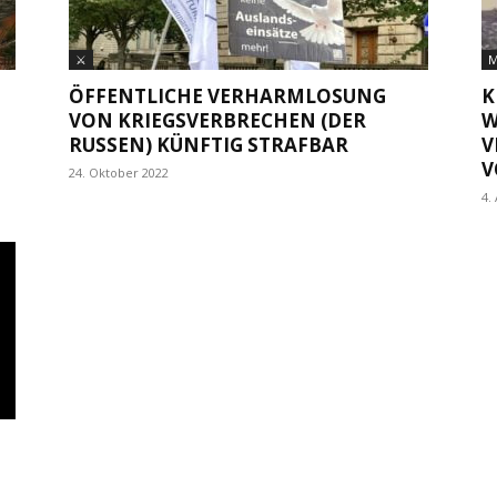
⚔
M
ÖFF­ENT­LICHE VER­HARM­LO­SUNG
K
VON KRIEGS­VER­B­RE­CHEN (DER
W
RUSSEN) KÜNFTIG STRAFBAR
V
O
24. Oktober 2022
4.