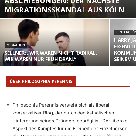
ABSCHIEBUNGEN: DER NÄCHSTE
MIGRATIONSSKANDAL AUS KÖLN
HINTERGRÜN
HARRY JA
MIGRATION
EIGENTLI
SELLNER: „WIR WAREN NICHT RADIKAL.
KOMMUN
WIR WAREN NUR FRÜH DRAN.“
SEINEM
ÜBER PHILOSOPHIA PERENNIS
Philosophia Perennis versteht sich als liberal-
konservativer Blog, der durch den katholischen
Hintergrund seines Gründers geprägt ist. Der liberale
Aspekt des Kampfes für die Freiheit der Einzelperson,