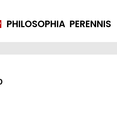
PHILOSOPHIA PERENNIS
FENE GESELLSCHAFT
ISLAMISIERUNG
PP THEMEN
K
O