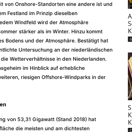
t von Onshore-Standorten eine andere ist und
em Festland im Prinzip dieselben
A
S
jedem Windfeld wird der Atmosphäre
K
Sommer stärker als im Winter. Hinzu kommt
G
es Bodens und der Atmosphäre. Bestätigt hat
fentlichte Untersuchung an der niederländischen
die Wetterverhältnisse in den Niederlanden.
nsgeheim im Hinblick auf erhebliche
eiteren, riesigen Offshore-Windparks in der
gen
S
K
tung von 53,31 Gigawatt (Stand 2018) hat
K
fläche die meisten und am dichtesten
C