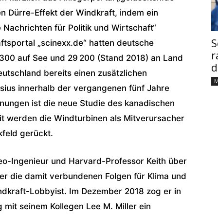
 Dürre-Effekt der Windkraft, indem ein
e Nachrichten für Politik und Wirtschaft“
S
ftsportal „scinexx.de“ hatten deutsche
r
1300 auf See und 29 200 (Stand 2018) an Land
d
eutschland bereits einen zusätzlichen
M
sius innerhalb der vergangenen fünf Jahre
nungen ist die neue Studie des kanadischen
it werden die Windturbinen als Mitverursacher
kfeld gerückt.
Geo-Ingenieur und Harvard-Professor Keith über
er die damit verbundenen Folgen für Klima und
ndkraft-Lobbyist. Im Dezember 2018 zog er in
g mit seinem Kollegen Lee M. Miller ein