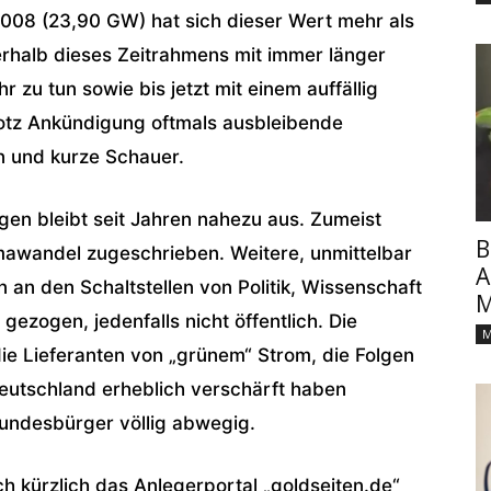
 2008 (23,90 GW) hat sich dieser Wert mehr als
nerhalb dieses Zeitrahmens mit immer länger
zu tun sowie bis jetzt mit einem auffällig
otz Ankündigung oftmals ausbleibende
n und kurze Schauer.
en bleibt seit Jahren nahezu aus. Zumeist
B
imawandel zugeschrieben. Weitere, unmittelbar
A
 den Schaltstellen von Politik, Wissenschaft
M
gezogen, jedenfalls nicht öffentlich. Die
M
die Lieferanten von „grünem“ Strom, die Folgen
eutschland erheblich verschärft haben
 Bundesbürger völlig abwegig.
h kürzlich das Anlegerportal „goldseiten.de“