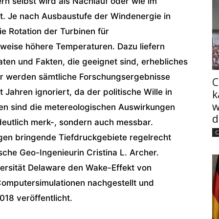
rn selbst wird als Nachlauf oder wie im
t. Je nach Ausbaustufe der Windenergie in
e Rotation der Turbinen für
sweise höhere Temperaturen. Dazu liefern
ten und Fakten, die geeignet sind, erhebliches
er werden sämtliche Forschungsergebnisse
C
Jahren ignoriert, da der politische Wille in
k
w
sen sind die metereologischen Auswirkungen
d
deutlich merk-, sondern auch messbar.
C
en bringende Tiefdruckgebiete regelrecht
sche Geo-Ingenieurin Cristina L. Archer.
versität Delaware den Wake-Effekt von
Computersimulationen nachgestellt und
018 veröffentlicht.