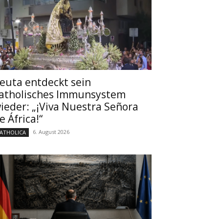
euta entdeckt sein
atholisches Immunsystem
ieder: „¡Viva Nuestra Señora
e África!“
6. August 2026
ATHOLICA